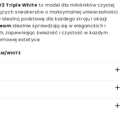
V2 Triple White
to model dla miłośników czystej
ujących sneakersów o maksymalnej uniwersalności.
 idealną podstawę dla każdego stroju i okazji.
ream
idealnie sprawdzają się w eleganckich i
ch, zapewniając świeżość i czystość w każdym
romowej estetyce.
AM/WHITE
tujemy, że wszystkie oferowane przez nas
ginalne. Nasza starannie wyselekcjonowana sieć
andlowych zapewnia nam dostęp wyłącznie do
sów. Każda para butów przechodzi szczegółową
ści przez nasz doświadczony zespół, zanim trafi
a telefon
e relacje z partnerami w Polsce i za granicą
ki wynosi 2-7 dni roboczych, w zależności od
 wyłącznie oryginalne produkty najwyższej
.