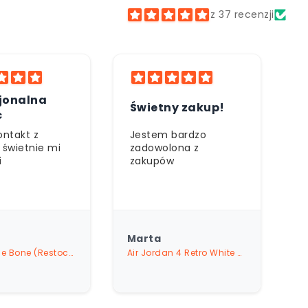
z 37 recenzji
I
ny zakup!
Szybka obsługa
 bardzo
Bardzo szybki i
Z
ona z
sprawny kontakt z
i
w
obsługą
Łukasz
K
Air Jordan 4 Retro White Cement (2025)
Air Jordan 4 White Thunder