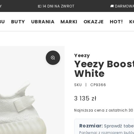
💵 14 DNI NA ZWROT
🚚 DARMOWA
BU
BUTY
UBRANIA
MARKI
OKAZJE
HOT!
K
Yeezy
Yeezy Boos
White
SKU |
CP9366
3 135 zł
Najniższa cena z ostatnich 30 
Rozmiar:
Sprawdź tabe
Porównaj z rozmiarem butów,