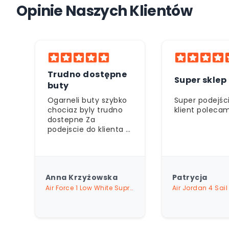
Opinie Naszych Klientów
e
Polecam
Super sklep
serdecznie
o
Super podejście do
Polecam ❤️
klient polecam
5
Patrycja
Je
Air Force 1 Low White Supreme
Air Jordan 4 Sail Metallic Gold