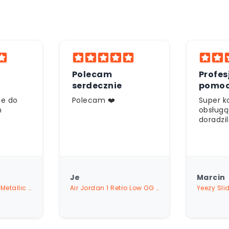
- Płatność pobraniowo
jakości.
- Klarna
Profesjonalna
Świet
pomoc
Super kontakt z
Jestem
obsługą świetnie mi
zadowol
doradzili
zakupó
Marcin
Marta
Air Jordan 1 Retro Low OG SP Travis Scott Medium Olive
Yeezy Slide Bone (Restock Pair)