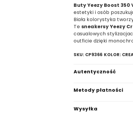
Buty Yeezy Boost 350 
estetyki i osób poszuk
Biała kolorystyka tworzy
Te
sneakersy Yeezy C
casualowych stylizacja
outficie dzięki monoch
SKU: CP9366
KOLOR: CRE
Autentyczność
W Saturaise.com gwaran
Metody płatności
produkty są w 100% ory
zaufanych partnerów h
- Płatność BLIK
autentycznych sneaker
Wysyłka
- Płatność przelewem
weryfikację autentyczno
- Płatność przelewem n
do sprzedaży. Wieloletni
Przewidywany czas wysył
- Płatność kartą
pozwalają nam oferować
dostępności produktów