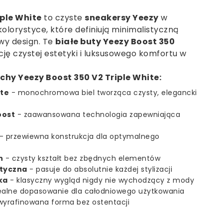
iple White
to czyste
sneakersy Yeezy
w
lorystyce, które definiują minimalistyczną
wy design. Te
białe buty Yeezy Boost 350
ję czystej estetyki i luksusowego komfortu w
hy Yeezy Boost 350 V2 Triple White:
ite
- monochromowa biel tworząca czysty, elegancki
oost
- zaawansowana technologia zapewniająca
- przewiewna konstrukcja dla optymalnego
n
- czysty kształt bez zbędnych elementów
styczna
- pasuje do absolutnie każdej stylizacji
ka
- klasyczny wygląd nigdy nie wychodzący z mody
ealne dopasowanie dla całodniowego użytkowania
wyrafinowana forma bez ostentacji