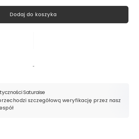
yczności Saturaise
przechodzi szczegółową weryfikację przez nasz
espół