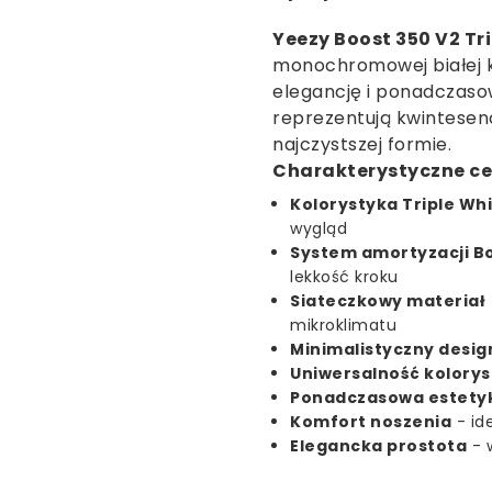
Yeezy Boost 350 V2 Tr
monochromowej białej ko
elegancję i ponadczaso
reprezentują kwintesenc
najczystszej formie.
Charakterystyczne cec
Kolorystyka Triple Wh
wygląd
System amortyzacji B
lekkość kroku
Siateczkowy materiał
mikroklimatu
Minimalistyczny desig
Uniwersalność kolory
Ponadczasowa estety
Komfort noszenia
- id
Elegancka prostota
- 