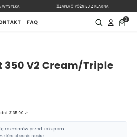
 WYSYŁKA
⏳ZAPŁAĆ PÓŻNIEJ Z KLARNA
0
ONTAKT
FAQ
t 350 V2 Cream/Triple
dni: 3135,00 zł
lę rozmiarów przed zakupem
 które obecnie nosisz.