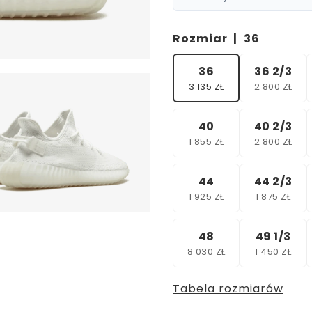
Rozmiar |
36
36
36 2/3
3 135 ZŁ
2 800 ZŁ
40
40 2/3
1 855 ZŁ
2 800 ZŁ
44
44 2/3
1 925 ZŁ
1 875 ZŁ
48
49 1/3
8 030 ZŁ
1 450 ZŁ
Tabela rozmiarów