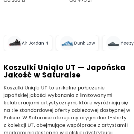
Od 300 zł
Od 475 zł
Air Jordan 4
Dunk Low
Yeezy
Koszulki Uniqlo UT — Japońska
Jakość w Saturaise
Koszulki Uniqlo UT to unikalne połączenie
japońskiej jakości wykonania z limitowanymi
kolaboracjami artystycznymi, które wyróżniają się
na tle standardowej oferty odzieżowej dostępnej w
Polsce. W Saturaise oferujemy oryginalne t-shirty
z kolekcji UT, obejmujące współprace z artystami i
markami niedostępne w polskiej dystrybucji.