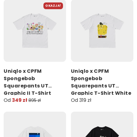
OKAZJA!
Uniqlo x CPFM
Uniqlo x CPFM
Spongebob
Spongebob
Squarepants UT
Squarepants UT
Graphic II T-Shirt
Graphic T-Shirt White
Od
349 zł
Od 319 zł
White
895 zł