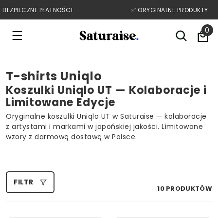
 BEZPIECZNE PŁATNOŚCI
✅️ ORYGINALNE PRODUKTY
Przejdź do treści
0
T-shirts Uniqlo
Koszulki Uniqlo UT — Kolaboracje i
Limitowane Edycje
Oryginalne koszulki Uniqlo UT w Saturaise — kolaboracje
z artystami i markami w japońskiej jakości. Limitowane
wzory z darmową dostawą w Polsce.
FILTR
10 PRODUKTÓW