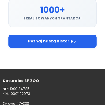
1000+
ZREALIZOWANYCH TRANSAKCJI
Poznaj naszą historię
Saturaise SP ZOO
NIP: 1990134785
KRS: 0001192073
Żyrowa 47-330