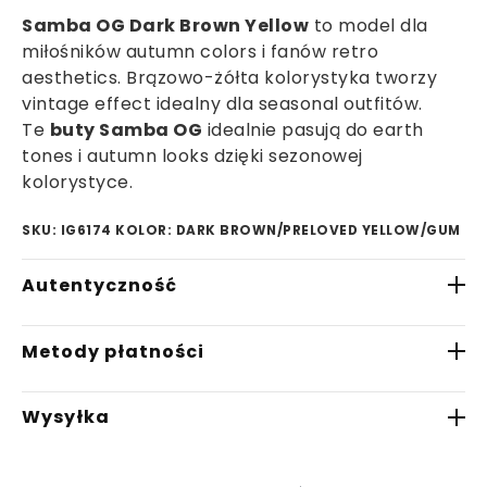
Samba OG Dark Brown Yellow
to model dla
miłośników autumn colors i fanów retro
aesthetics. Brązowo-żółta kolorystyka tworzy
vintage effect idealny dla seasonal outfitów.
Te
buty Samba OG
idealnie pasują do earth
tones i autumn looks dzięki sezonowej
kolorystyce.
SKU: IG6174
KOLOR: DARK BROWN/PRELOVED YELLOW/GUM
Autentyczność
W Saturaise.com gwarantujemy, że wszystkie
Metody płatności
oferowane przez nas produkty są w 100%
oryginalne. Nasza starannie wyselekcjonowana
- Płatność BLIK
sieć zaufanych partnerów handlowych zapewnia
Wysyłka
- Płatność przelewem
nam dostęp wyłącznie do autentycznych
- Płatność przelewem na telefon
sneakersów. Każda para butów przechodzi
Przewidywany czas wysyłki wynosi 2-7 dni
- Płatność kartą