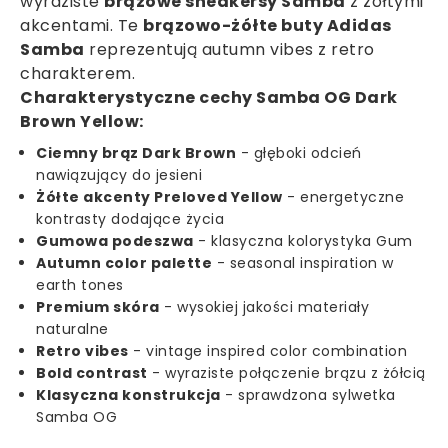
wyraziste
brązowe sneakersy Samba
z żółtymi
akcentami. Te
brązowo-żółte buty Adidas
Samba
reprezentują autumn vibes z retro
charakterem.
Charakterystyczne cechy Samba OG Dark
Brown Yellow:
Ciemny brąz Dark Brown
- głęboki odcień
nawiązujący do jesieni
Żółte akcenty Preloved Yellow
- energetyczne
kontrasty dodające życia
Gumowa podeszwa
- klasyczna kolorystyka Gum
Autumn color palette
- seasonal inspiration w
earth tones
Premium skóra
- wysokiej jakości materiały
naturalne
Retro vibes
- vintage inspired color combination
Bold contrast
- wyraziste połączenie brązu z żółcią
Klasyczna konstrukcja
- sprawdzona sylwetka
Samba OG