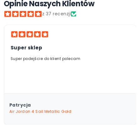
Opinie Naszych Klientów
szczegółową weryfikację autentyczności przez
roboczych, w zależności od dostępności
- Płatność pobraniowo
nasz doświadczony zespół, zanim trafi do
produktów.
- Klarna
z 37 recenzji
sprzedaży. Wieloletnie relacje z partnerami w
Polsce i za granicą pozwalają nam oferować
wyłącznie oryginalne produkty najwyższej
jakości.
Super sklep
Super podejście do klient polecam
Patrycja
Air Jordan 4 Sail Metallic Gold