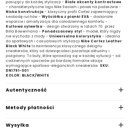
pasujący do każdej stylizacji -
Białe akcenty kontrastowe
- charakterystyczne logo Nike Swoosh i pasek na podeszwie -
Niska konstrukcja
- klasyczny profil Cortez zapewniający
swobodę ruchów -
Wyściółka z pianki EVA
- doskonałe
wsparcie i amortyzacja dla całodziennego komfortu -
Kultowa sylwetka
- design stworzony w latach 70. przez
Billa Bowermana -
Ponadczasowy styl
- model, który nigdy
nie wychodzi z mody -
Uniwersalna kolorystyka
- idealna
do sportowych i casualowych stylizacji
Nike Cortez Leather
Black White
to kwintesencja klasycznego designu
sneakersów, który od dziesięcioleci pozostaje aktualny i
pożądany. To buty, które sprawdzą się w każdej sytuacji - od
codziennych spacerów po bardziej formalne okazje
wymagające sportowo-eleganckich sneakersów.
SKU:
DN1791-001
KOLOR: BLACK/WHITE
Autentyczność
W Saturaise.com gwarantujemy, że wszystkie
Metody płatności
oferowane przez nas produkty są w 100%
oryginalne. Nasza starannie wyselekcjonowana
- Płatność BLIK
sieć zaufanych partnerów handlowych zapewnia
Wysyłka
- Płatność przelewem