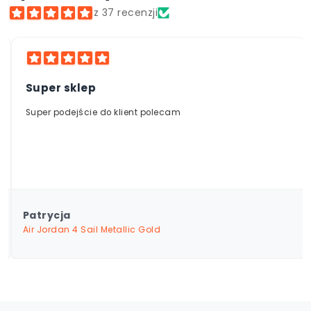
nasz doświadczony zespół, zanim trafi do
produktów.
- Klarna
z 37 recenzji
sprzedaży. Wieloletnie relacje z partnerami w
Polsce i za granicą pozwalają nam oferować
wyłącznie oryginalne produkty najwyższej
jakości.
Super sklep
Super podejście do klient polecam
Patrycja
Air Jordan 4 Sail Metallic Gold