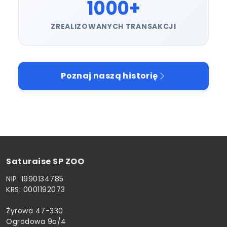
1000+
ZREALIZOWANYCH TRANSAKCJI
Poznaj naszą historię
Saturaise SP ZOO
NIP: 1990134785
KRS: 0001192073
Żyrowa 47-330
Ogrodowa 9a/4