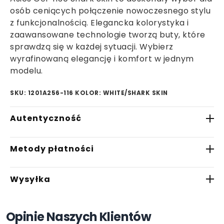
osób ceniących połączenie nowoczesnego stylu
z funkcjonalnością. Elegancka kolorystyka i
zaawansowane technologie tworzą buty, które
sprawdzą się w każdej sytuacji. Wybierz
wyrafinowaną elegancję i komfort w jednym
modelu.
SKU: 1201A256-116
KOLOR: WHITE/SHARK SKIN
Autentyczność
W Saturaise.com gwarantujemy, że wszystkie
Metody płatności
oferowane przez nas produkty są w 100%
oryginalne. Nasza starannie wyselekcjonowana
- Płatność BLIK
sieć zaufanych partnerów handlowych zapewnia
Wysyłka
- Płatność przelewem
nam dostęp wyłącznie do autentycznych
- Płatność przelewem na telefon
sneakersów. Każda para butów przechodzi
Przewidywany czas wysyłki wynosi 2-7 dni
- Płatność kartą
Opinie Naszych Klientów
szczegółową weryfikację autentyczności przez
roboczych, w zależności od dostępności
- Płatność pobraniowo