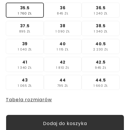
35.5
36
36.5
1 760 ZŁ
845 ZŁ
1 240 ZŁ
37.5
38
38.5
895 ZŁ
1 090 ZŁ
1 340 ZŁ
39
40
40.5
1 040 ZŁ
1 115 ZŁ
2 230 ZŁ
41
42
42.5
1 340 ZŁ
1 810 ZŁ
945 ZŁ
43
44
44.5
1 065 ZŁ
795 ZŁ
1 660 ZŁ
Tabela rozmiarów