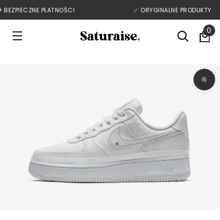
 BEZPIECZNE PŁATNOŚCI
✅️ ORYGINALNE PRODUKTY
Przejdź do treści
0