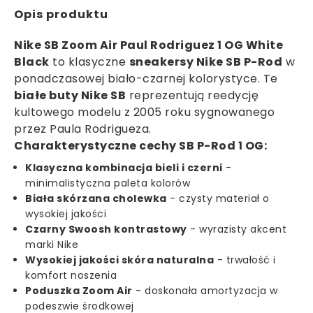
Opis produktu
Nike SB Zoom Air Paul Rodriguez 1 OG White
Black
to klasyczne
sneakersy Nike SB P-Rod
w
ponadczasowej biało-czarnej kolorystyce. Te
białe buty Nike SB
reprezentują reedycję
kultowego modelu z 2005 roku sygnowanego
przez Paula Rodrigueza.
Charakterystyczne cechy SB P-Rod 1 OG:
Klasyczna kombinacja bieli i czerni
-
minimalistyczna paleta kolorów
Biała skórzana cholewka
- czysty materiał o
wysokiej jakości
Czarny Swoosh kontrastowy
- wyrazisty akcent
marki Nike
Wysokiej jakości skóra naturalna
- trwałość i
komfort noszenia
Poduszka Zoom Air
- doskonała amortyzacja w
podeszwie środkowej