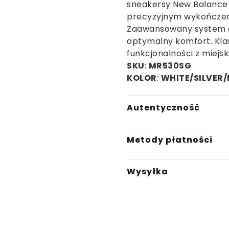
sneakersy New Balance 
precyzyjnym wykończe
Zaawansowany system a
optymalny komfort. Klas
funkcjonalności z miejs
SKU
:
MR530SG
KOLOR
:
WHITE/SILVER
Autentyczność
W Saturaise.com gwaran
Metody płatności
produkty są w 100% ory
zaufanych partnerów h
- Płatność BLIK
autentycznych sneaker
Wysyłka
- Płatność przelewem
weryfikację autentyczno
- Płatność przelewem n
do sprzedaży. Wieloletni
Przewidywany czas wysył
- Płatność kartą
pozwalają nam oferować
dostępności produktów
- Płatność pobraniowo
jakości.
- Klarna