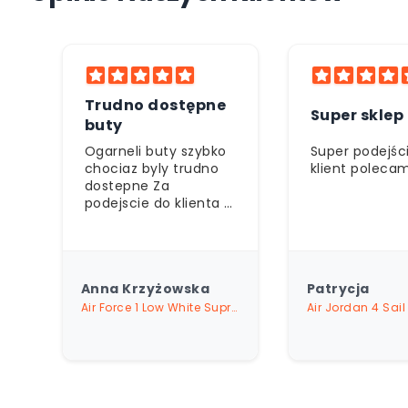
e
Polecam
Super sklep
serdecznie
o
Super podejście do
Polecam ❤️
klient polecam
5
Patrycja
Je
Air Force 1 Low White Supreme
Air Jordan 4 Sail Metallic Gold