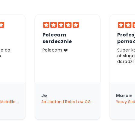
Profesjonalna
Świet
pomoc
Super kontakt z
Jestem
obsługą świetnie mi
zadowol
doradzili
zakupó
Marcin
Marta
Air Jordan 1 Retro Low OG SP Travis Scott Medium Olive
Yeezy Slide Bone (Restock Pair)