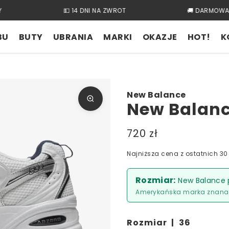
💵 14 DNI NA ZWROT
🚚 DARMOWA 
BU
BUTY
UBRANIA
MARKI
OKAZJE
HOT!
K
New Balance
New Balanc
720 zł
Najniższa cena z ostatnich 30 
Rozmiar:
New Balance 
Amerykańska marka znana 
Rozmiar |
36