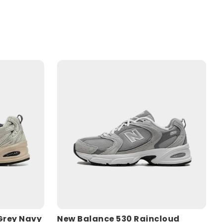
Grey Navy
New Balance 530 Raincloud