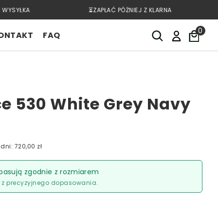
WYSYŁKA
⏳ZAPŁAĆ PÓŻNIEJ Z KLARNA
0
ONTAKT
FAQ
e 530 White Grey Navy
dni: 720,00 zł
pasują zgodnie z rozmiarem
z precyzyjnego dopasowania.