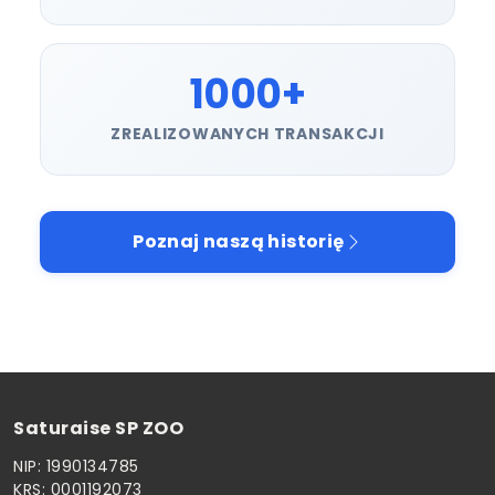
1000+
ZREALIZOWANYCH TRANSAKCJI
Poznaj naszą historię
Saturaise SP ZOO
NIP: 1990134785
KRS: 0001192073