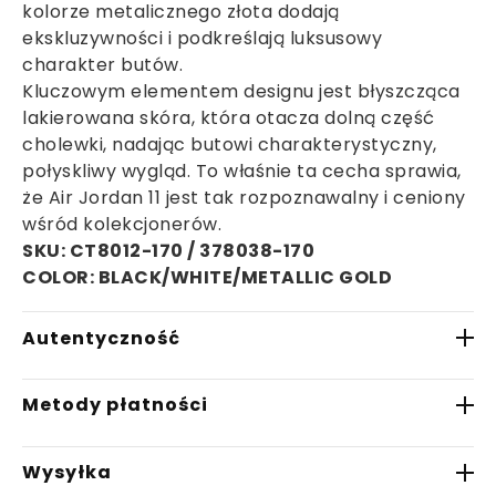
kolorze metalicznego złota dodają
ekskluzywności i podkreślają luksusowy
charakter butów.
Kluczowym elementem designu jest błyszcząca
lakierowana skóra, która otacza dolną część
cholewki, nadając butowi charakterystyczny,
połyskliwy wygląd. To właśnie ta cecha sprawia,
że Air Jordan 11 jest tak rozpoznawalny i ceniony
wśród kolekcjonerów.
SKU: CT8012-170 / 378038-170
COLOR: BLACK/WHITE/METALLIC GOLD
Autentyczność
W Saturaise.com gwarantujemy, że wszystkie
Metody płatności
oferowane przez nas produkty są w 100%
oryginalne. Nasza starannie wyselekcjonowana
- Płatność BLIK
sieć zaufanych partnerów handlowych zapewnia
Wysyłka
- Płatność przelewem