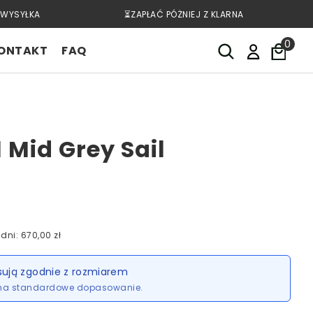
WYSYŁKA
⏳ZAPŁAĆ PÓŻNIEJ Z KLARNA
0
ONTAKT
FAQ
1 Mid Grey Sail
dni: 670,00 zł
sują zgodnie z rozmiarem
ma standardowe dopasowanie.