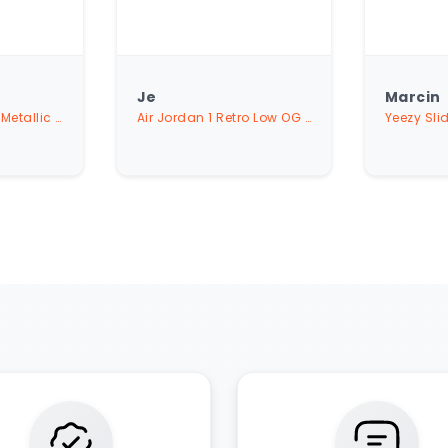
Marcin
Marta
Air Jordan 1 Retro Low OG SP Travis Scott Medium Olive
Yeezy Slide Bone (Restock Pair)