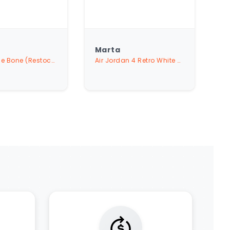
Łukasz
K
Air Jordan 4 Retro White Cement (2025)
Air Jordan 4 White Thunder