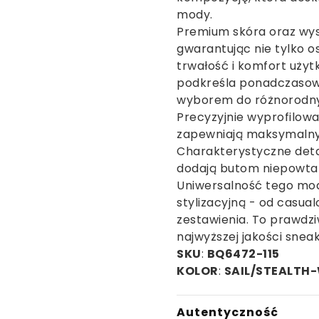
mody.
Premium skóra oraz wyso
gwarantując nie tylko o
trwałość i komfort użyt
podkreśla ponadczasow
wyborem do różnorodnyc
Precyzyjnie wyprofilow
zapewniają maksymalny
Charakterystyczne detale
dodają butom niepowta
Uniwersalność tego mo
stylizacyjną - od casua
zestawienia. To prawdzi
najwyższej jakości snea
SKU
:
BQ6472-115
KOLOR
:
SAIL/STEALTH
Autentyczność