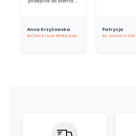
5
Patrycja
Je
Air Force 1 Low White Supreme
Air Jordan 4 Sail Metallic Gold