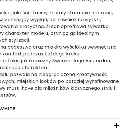
kiej jakości tkaniny zostały starannie dobrane,
szałamiający wygląd, ale również najwyższą
kowania. Klasyczna, średnioprofilowa sylwetka
y charakter modelu, czyniąc go idealnym
h stylizacji.
ana podeszwa oraz miękka wyściółka wewnętrzna
 komfort podczas każdego kroku.
, takie jak ikoniczny Swoosh i logo Air Jordan,
rzalnego charakteru.
delu pozwala na nieograniczoną kreatywność
lowych, miejskich looków po bardziej wyrafinowane
wy must-have dla miłośników klasycznego stylu i
kersów.
-WHITE