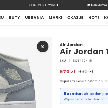
💵 14 DNI NA ZWROT
🚚 DARMOWA 
BU
BUTY
UBRANIA
MARKI
OKAZJE
HOT!
K
Air Jordan
Air Jordan 
SKU |
BQ6472-115
670 zł
690 zł
Najniższa cena z ostatnich 30 
Rozmiar:
Air Jordan pa
Większość modeli Jordan 