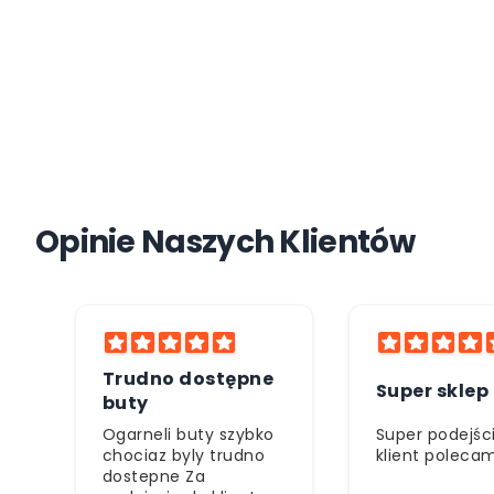
Opinie Naszych Klientów
e
Polecam
Super sklep
serdecznie
o
Super podejście do
Polecam ❤️
klient polecam