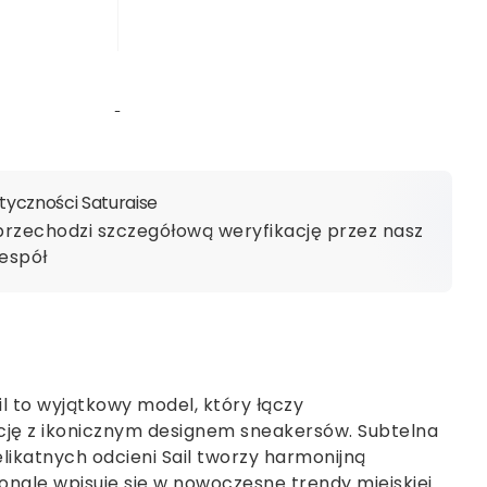
yczności Saturaise
przechodzi szczegółową weryfikację przez nasz
espół
il to wyjątkowy model, który łączy
cję z ikonicznym designem sneakersów. Subtelna
elikatnych odcieni Sail tworzy harmonijną
nale wpisuje się w nowoczesne trendy miejskiej